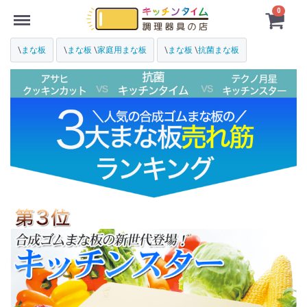
Menu
0
\
まな板
\
まな板
\
家庭用まな板
\
まな板
\
抗菌まな板