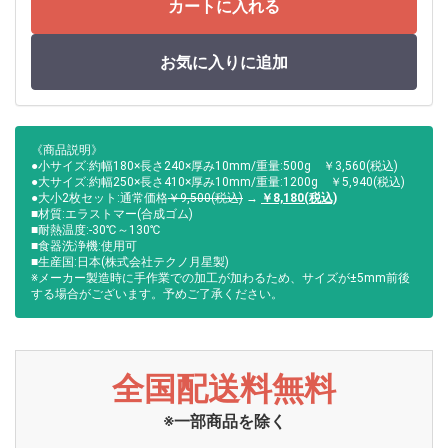
カートに入れる
お気に入りに追加
《商品説明》
●小サイズ:約幅180×長さ240×厚み10mm/重量:500g ￥3,560(税込)
●大サイズ:約幅250×長さ410×厚み10mm/重量:1200g ￥5,940(税込)
●大小2枚セット:通常価格
￥9,500(税込)
→
￥8,180(税込)
■材質:エラストマー(合成ゴム)
■耐熱温度:-30℃～130℃
■食器洗浄機:使用可
■生産国:日本(株式会社テクノ月星製)
※メーカー製造時に手作業での加工が加わるため、サイズが±5mm前後
する場合がございます。予めご了承ください。
全国配送料無料
※一部商品を除く